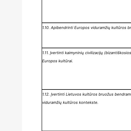
1.10. Apibendrinti Europos viduramžių kultūros b
1.11. Įvertinti kaimyninių civilizacijų (bizantiškosi
Europos kultūrai.
1.12. Įvertinti Lietuvos kultūros bruožus bendr
viduramžių kultūros kontekste.