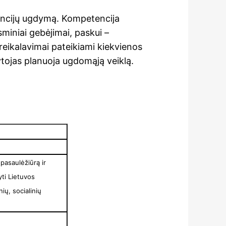
tencijų ugdymą. Kompetencija
miniai gebėjimai, paskui –
 reikalavimai pateikiami kiekvienos
ytojas planuoja ugdomąją veiklą.
 pasaulėžiūrą ir
yti Lietuvos
ių, socialinių