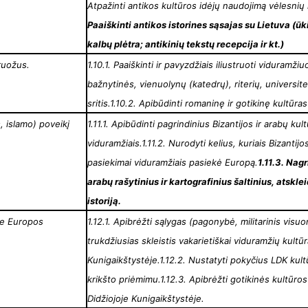
Atpažinti antikos kultūros idėjų naudojimą vėlesnių 
Paaiškinti antikos istorines sąsajas su Lietuva (ūki
kalbų plėtra; antikinių tekstų recepcija ir kt.)
ruožus.
1.10.1. Paaiškinti ir pavyzdžiais iliustruoti viduramž
bažnytinės, vienuolynų (katedrų), riterių, universit
sritis.
1.10.2. Apibūdinti romaninę ir gotikinę kultūras
os, islamo) poveikį
1.11.1. Apibūdinti pagrindinius Bizantijos ir arabų ku
viduramžiais.
1.11.2. Nurodyti kelius, kuriais Bizantijo
pasiekimai viduramžiais pasiekė Europą.
1.11.3. Nag
arabų rašytinius ir kartografinius šaltinius, atskl
istoriją.
ame Europos
1.12.1. Apibrėžti sąlygas (pagonybė, militarinis vi
trukdžiusias skleistis vakarietiškai viduramžių kultūr
Kunigaikštystėje.
1.12.2. Nustatyti pokyčius LDK kult
krikšto priėmimu.
1.12.3. Apibrėžti gotikinės kultūr
Didžiojoje Kunigaikštystėje.