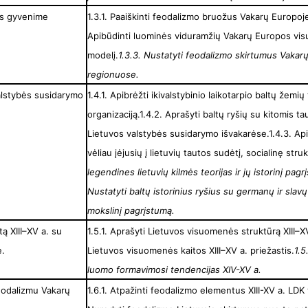
nės gyvenime
1.3.1. Paaiškinti feodalizmo bruožus Vakarų Europoje
Apibūdinti luominės viduramžių Vakarų Europos v
modelį.
1.3.3. Nustatyti feodalizmo skirtumus Vakar
regionuose.
alstybės susidarymo
1.4.1. Apibrėžti ikivalstybinio laikotarpio baltų žemių 
organizaciją.1.4.2. Aprašyti baltų ryšių su kitomis t
Lietuvos valstybės susidarymo išvakarėse.1.4.3. Api
vėliau įėjusių į lietuvių tautos sudėtį, socialinę stru
legendines lietuvių kilmės teorijas ir jų istorinį pag
Nustatyti baltų istorinius ryšius su germanų ir slavų
mokslinį pagrįstumą.
ą XIII–XV a. su
1.5.1. Aprašyti Lietuvos visuomenės struktūrą XIII–XV
e.
Lietuvos visuomenės kaitos XIII–XV a. priežastis.
1.5
luomo formavimosi tendencijas XIV-XV a.
feodalizmu Vakarų
1.6.1. Atpažinti feodalizmo elementus XIII-XV a. LDK