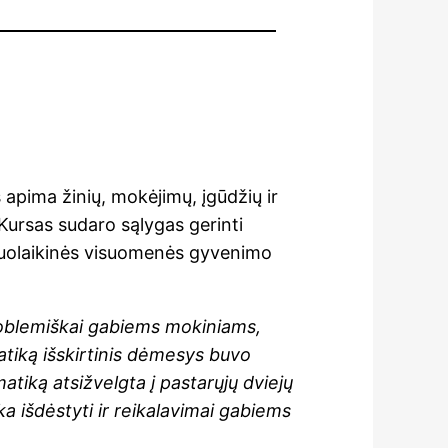
is apima žinių, mokėjimų, įgūdžių ir
 Kursas sudaro sąlygas gerinti
 šiuolaikinės visuomenės gyvenimo
s problemiškai gabiems mokiniams,
ematiką išskirtinis dėmesys buvo
matiką atsižvelgta į pastarųjų dviejų
ka išdėstyti ir reikalavimai gabiems