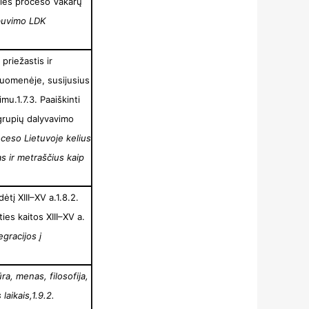
ties proceso Vakarų
ebuvimo LDK
 priežastis ir
isuomenėje, susijusius
mu.1.7.3. Paaiškinti
 grupių dalyvavimo
roceso Lietuvoje kelius
as ir metraščius kaip
ėtį XIII–XV a.1.8.2.
ies kaitos XIII–XV a.
egracijos į
ūra, menas, filosofija,
laikais,
1.9.2.