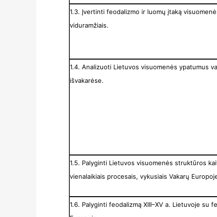
1.3. Įvertinti feodalizmo ir luomų įtaką visuome
viduramžiais.
1.4. Analizuoti Lietuvos visuomenės ypatumus v
išvakarėse.
1.5. Palyginti Lietuvos visuomenės struktūros kait
vienalaikiais procesais, vykusiais Vakarų Europoj
1.6. Palyginti feodalizmą XIII–XV a. Lietuvoje su 