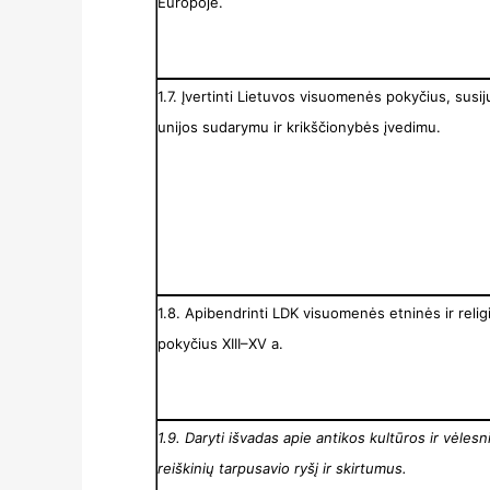
Europoje.
1.7. Įvertinti Lietuvos visuomenės pokyčius, susi
unijos sudarymu ir krikščionybės įvedimu.
1.8. Apibendrinti LDK visuomenės etninės ir reli
pokyčius XIII–XV a.
1.9. Daryti išvadas apie antikos kultūros ir vėlesn
reiškinių tarpusavio ryšį ir skirtumus.