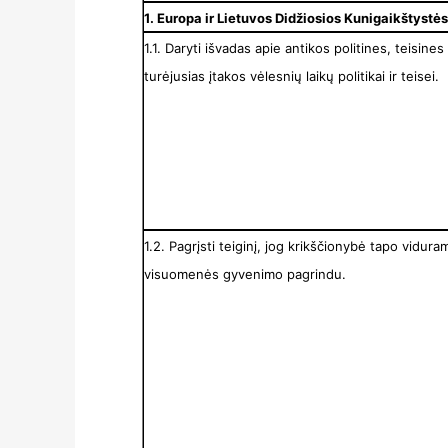
1. Europa ir Lietuvos Didžiosios Kunigaikštystė
1.1. Daryti išvadas apie antikos politines, teisines i
turėjusias įtakos vėlesnių laikų politikai ir teisei.
1.2. Pagrįsti teiginį, jog krikščionybė tapo vidur
visuomenės gyvenimo pagrindu.