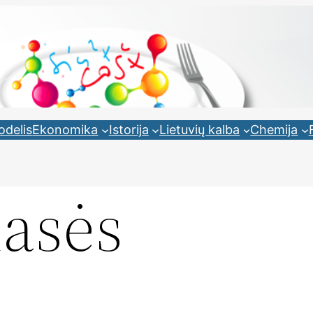
odelis
Ekonomika
Istorija
Lietuvių kalba
Chemija
lasės