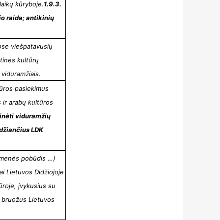
laikų kūryboje.
1.9.3.
o raida; antikinių
iuose viešpatavusių
etinės kultūrų
 viduramžiais.
ltūros pasiekimus
s ir arabų kultūros
rinėti viduramžių
eidžiančius LDK
suomenės pobūdis …)
ai Lietuvos Didžiojoje
ūroje, įvykusius su
os bruožus Lietuvos