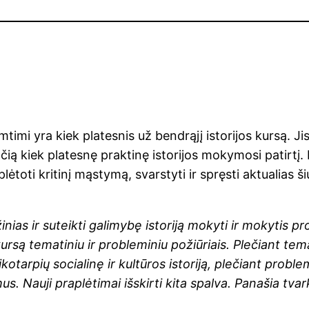
pimtimi yra kiek platesnis už bendrąjį istorijos kursą. J
čią kiek platesnę praktinę istorijos mokymosi patirtį.
toti kritinį mąstymą, svarstyti ir spręsti aktualias
os žinias ir suteikti galimybę istoriją mokyti ir mokyti
s kursą tematiniu ir probleminiu požiūriais. Plečiant t
kotarpių socialinę ir kultūros istoriją, plečiant proble
s. Nauji praplėtimai išskirti kita spalva. Panašia tvar