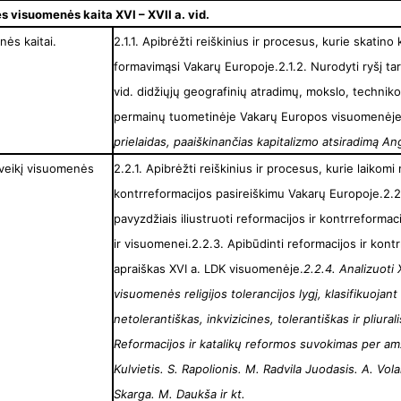
ės visuomenės kaita XVI – XVII a. vid.
nės kaitai.
2.1.1. Apibrėžti reiškinius ir procesus, kurie skatino
formavimąsi Vakarų Europoje.2.1.2. Nurodyti ryšį tar
vid. didžiųjų geografinių atradimų, mokslo, techniko
permainų tuometinėje Vakarų Europos visuomenėje
prielaidas, paaiškinančias kapitalizmo atsiradimą Angl
poveikį visuomenės
2.2.1. Apibrėžti reiškinius ir procesus, kurie laikomi 
kontrreformacijos pasireiškimu Vakarų Europoje.2.2
pavyzdžiais iliustruoti reformacijos ir kontrreformac
ir visuomenei.2.2.3. Apibūdinti reformacijos ir kont
apraiškas XVI a. LDK visuomenėje.
2.2.4. Analizuoti
visuomenės religijos tolerancijos lygį, klasifikuojant
netolerantiškas, inkvizicines, tolerantiškas ir pliural
Reformacijos ir katalikų reformos suvokimas per am
Kulvietis. S. Rapolionis. M. Radvila Juodasis. A. Vol
Skarga. M. Daukša ir kt.