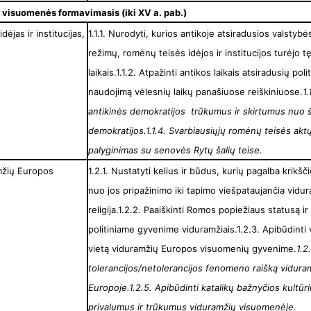
s visuomenės formavimasis (iki XV a. pab.)
dėjas ir institucijas,
1.1.1. Nurodyti, kurios antikoje atsiradusios valsty
režimų, romėnų teisės idėjos ir institucijos turėjo 
laikais.1.1.2. Atpažinti antikos laikais atsiradusių polit
naudojimą vėlesnių laikų panašiuose reiškiniuose.
1.
antikinės demokratijos trūkumus ir skirtumus nuo š
demokratijos.
1.1.4. Svarbiausiųjų romėnų teisės aktų
palyginimas su senovės Rytų šalių teise.
amžių Europos
1.2.1. Nustatyti kelius ir būdus, kurių pagalba krikš
nuo jos pripažinimo iki tapimo viešpataujančia vid
religija.1.2.2. Paaiškinti Romos popiežiaus statusą i
politiniame gyvenime viduramžiais.1.2.3. Apibūdinti 
vietą viduramžių Europos visuomenių gyvenime.
1.2
tolerancijos/netolerancijos fenomeno raišką viduram
Europoje.
1.2.5. Apibūdinti katalikų bažnyčios kultūr
privalumus ir trūkumus viduramžių visuomenėje.