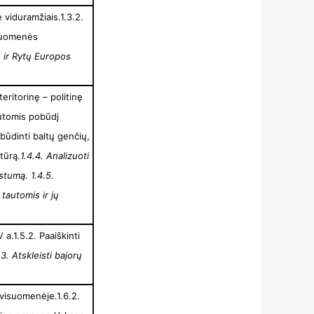
 viduramžiais.1.3.2.
isuomenės
ų ir Rytų Europos
teritorinę – politinę
automis pobūdį
būdinti baltų genčių,
ktūrą.
1.4.4. Analizuoti
rįstumą.
1.4.5.
 tautomis ir jų
 a.1.5.2. Paaiškinti
.3. Atskleisti bajorų
 visuomenėje.1.6.2.