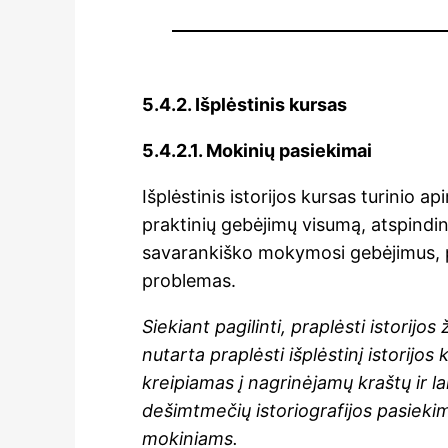
5.4.2. Išplėstinis kursas
5.4.2.1. Mokinių pasiekimai
Išplėstinis istorijos kursas turinio a
praktinių gebėjimų visumą, atspindin
savarankiško mokymosi gebėjimus, plė
problemas.
Siekiant pagilinti, praplėsti istorij
nutarta praplėsti išplėstinį istorijo
kreipiamas į nagrinėjamų kraštų ir lai
dešimtmečių istoriografijos pasiekimu
mokiniams.