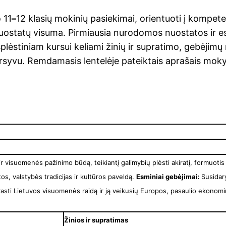
 11
–
12 klasių mokinių pasiekimai, orientuoti į kompe
nuostatų visuma. Pirmiausia nurodomos nuostatos ir es
išplėstiniam kursui keliami žinių ir supratimo, gebėjimų
kursyvu. Remdamasis lentelėje pateiktais aprašais mok
 ir visuomenės pažinimo būdą, teikiantį galimybių plėsti akiratį, formuotis
tos, valstybės tradicijas ir kultūros paveldą.
Esminiai gebėjimai:
Susidar
asti Lietuvos visuomenės raidą ir ją veikusių Europos, pasaulio ekonomin
Žinios ir supratimas