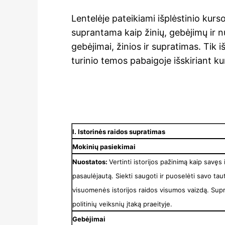
Lentelėje pateikiami išplėstinio kurso
suprantama kaip žinių, gebėjimų ir 
gebėjimai, žinios ir supratimas. Tik 
turinio temos pabaigoje išskiriant 
I. Istorinės raidos supratimas
Mokinių pasiekimai
Nuostatos:
Vertinti istorijos pažinimą kaip savęs
pasaulėjautą. Siekti saugoti ir puoselėti savo tau
visuomenės istorijos raidos visumos vaizdą. Supr
politinių veiksnių įtaką praeityje.
Gebėjimai