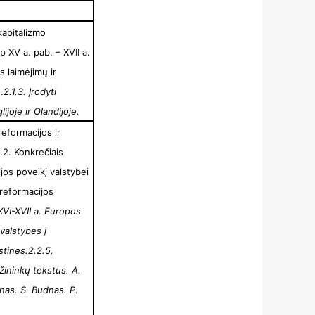
 kapitalizmo
p XV a. pab. – XVII a.
s laimėjimų ir
.
2.1.3. Įrodyti
ijoje ir Olandijoje.
reformacijos ir
.2. Konkrečiais
ijos poveikį valstybei
rreformacijos
 XVI-XVII a. Europos
 valstybes į
istines.
2.2.5.
žininkų tekstus. A.
anas. S. Budnas. P.