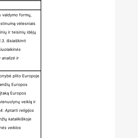
bės valdymo formų,
tęstinumą vėlesniais
inių ir teisinių idėjų
1.3. Išsiaiškinti
iuolaikinės
 analizė ir
čionybė plito Europoje
uramžių Europos
r įtaką Europos
vienuolynų veiklą ir
.4. Aptarti religijos
žių katalikiškoje
inės veiklos