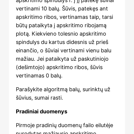
apskritimo spindulys r. Į jį patekę šūviai
vertinami 10 balų. Šūvis, patekęs ant
apskritimo ribos, vertinamas taip, tarsi
būtų pataikyta į apskritimo ribojamą
plotą. Kiekvieno tolesnio apskritimo
spindulys du kartus didesnis už prieš
einančio, o šūviai vertinami vienu balu
mažiau. Jei pataikyta už paskutiniojo
(dešimtojo) apskritimo ribos, šūvis
vertinamas 0 balų.
Parašykite algoritmą balų, surinktų už
šūvius, sumai rasti.
Pradiniai duomenys
Pirmoje pradinių duomenų failo eilutėje
nurodytas mažiausio apskritimo