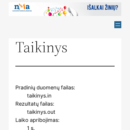
Skip
to
content
Taikinys
Pradinių duomenų failas:
taikinys.in
Rezultatų failas:
taikinys.out
Laiko apribojimas:
1 s.