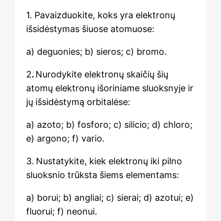
1. Pavaizduokite, koks yra elektronų
išsidėstymas šiuose atomuose:
a) deguonies; b) sieros; c) bromo.
2
.
Nurodykite elektronų skaičių šių
atomų elektronų išoriniame sluoksnyje ir
jų išsidėstymą orbitalėse:
a) azoto; b) fosforo; c) silicio; d) chloro;
e) argono; f) vario.
3.
Nustatykite, kiek elektronų iki pilno
sluoksnio trūksta šiems elementams:
a) borui; b) angliai; c) sierai; d) azotui; e)
fluorui; f) neonui.