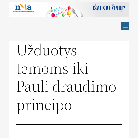
Skip
to
content
Užduotys
temoms iki
Pauli draudimo
principo