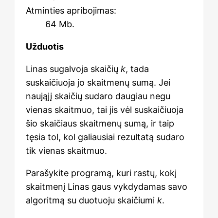
Atminties apribojimas:
64 Mb.
Užduotis
Linas sugalvoja skaičių
k
, tada
suskaičiuoja jo skaitmenų sumą. Jei
naująjį skaičių sudaro daugiau negu
vienas skaitmuo, tai jis vėl suskaičiuoja
šio skaičiaus skaitmenų sumą, ir taip
tęsia tol, kol galiausiai rezultatą sudaro
tik vienas skaitmuo.
Parašykite programą, kuri rastų, kokį
skaitmenį Linas gaus vykdydamas savo
algoritmą su duotuoju skaičiumi
k
.