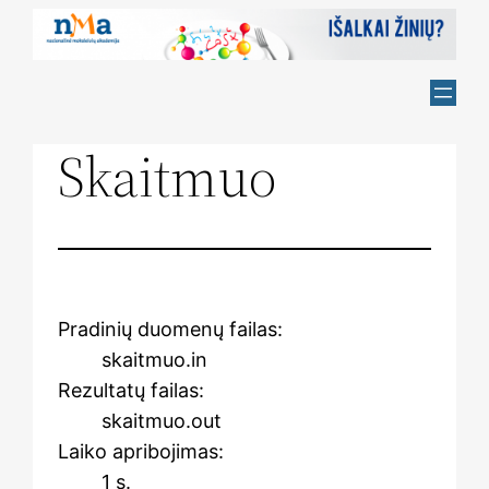
Skip
to
content
Skaitmuo
Pradinių duomenų failas:
skaitmuo.in
Rezultatų failas:
skaitmuo.out
Laiko apribojimas:
1 s.